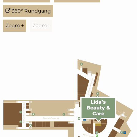
360° Rundgang
Zoom +
Zoom -
Schützen-Passage
Lida’s
Schwanthaler-Passage
Karls-Rondell
Beauty &
Care
Sonnen-Passage
Karls-Rondell