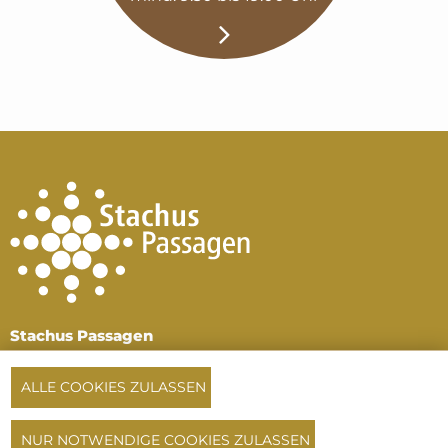
Stachus Passagen
Karlsplatz, 1. und 2.
Untergeschoss
ALLE COOKIES ZULASSEN
80335 München
Tel:
+49 89 516 196 64
NUR NOTWENDIGE COOKIES ZULASSEN
oder
+49 172 720 33 14