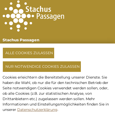
Stachus Passagen
Karlsplatz, 1. und 2.
Untergeschoss
ALLE COOKIES ZULASSEN
80335 München
Tel:
+49 89 516 196 64
NUR NOTWENDIGE COOKIES ZULASSEN
oder
+49 172 720 33 14
info@stachuspassagen.de
Cookies erleichtern die Bereitstellung unserer Dienste. Sie
haben die Wahl, ob nur die für den technischen Betrieb der
Seite notwendigen Cookies verwendet werden sollen, oder,
Kontakt
ob alle Cookies (z.B. zur statistischen Analyse, von
Impressum
Drittanbietern etc.) zugelassen werden sollen. Mehr
Datenschutz
Informationen und Einstellungs­möglich­keiten finden Sie in
unserer
Datenschutzerklärung
.
Hausordnung