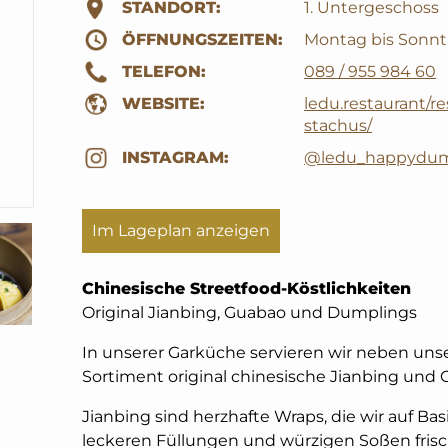
STANDORT:
1. Untergeschoss
ÖFFNUNGSZEITEN:
Montag bis Sonnta
TELEFON:
089 / 955 984 60
WEBSITE:
ledu.restaurant/r
stachus/
INSTAGRAM:
@ledu_happydum
Im Lageplan anzeigen
Chinesische Streetfood-Köstlichkeiten
Original Jianbing, Guabao und Dumplings
In unserer Garküche servieren wir neben u
Sortiment original chinesische Jianbing und 
Jianbing sind herzhafte Wraps, die wir auf B
leckeren Füllungen und würzigen Soßen frisch