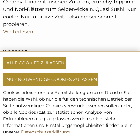
Creamy Tuna mit frischen Zutaten, crunchy Toppings
und Nori-Blätter zum Selberwickeln. Quasi Sushi. Nur
cooler. Nur für kurze Zeit – also besser schnell
probieren.
Weiterlesen
11.05.2026
Es gibt ein Geschenk für dich von
ALLE COOKIES ZULASSEN
Vestopazzo!
NUR NOTWENDIGE COOKIES ZULASSEN
Cookies erleichtern die Bereitstellung unserer Dienste. Sie
haben die Wahl, ob nur die für den technischen Betrieb der
Seite notwendigen Cookies verwendet werden sollen, oder,
ob alle Cookies (z.B. zur statistischen Analyse, von
Drittanbietern etc.) zugelassen werden sollen. Mehr
Informationen und Einstellungs­möglich­keiten finden Sie in
unserer
Datenschutzerklärung
.