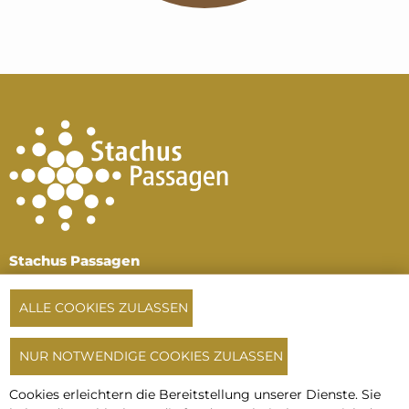
Stachus Passagen
Karlsplatz, 1. und 2.
Untergeschoss
ALLE COOKIES ZULASSEN
80335 München
Tel:
+49 89 516 196 64
NUR NOTWENDIGE COOKIES ZULASSEN
oder
+49 172 720 33 14
info@stachuspassagen.de
Cookies erleichtern die Bereitstellung unserer Dienste. Sie