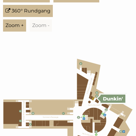
360° Rundgang
Zoom +
Zoom -
Schützen-Passage
Dunkin'
Schwanthaler-Passage
Karls-Rondell
Sonnen-Passage
Karls-Rondell