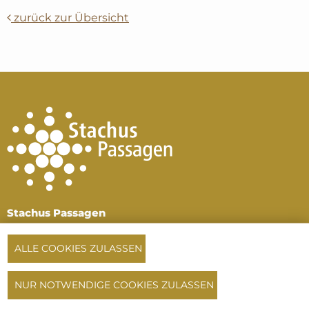
zurück zur Übersicht
Stachus Passagen
Karlsplatz, 1. und 2.
Untergeschoss
ALLE COOKIES ZULASSEN
80335 München
Tel:
+49 89 516 196 64
NUR NOTWENDIGE COOKIES ZULASSEN
oder
+49 172 720 33 14
info@stachuspassagen.de