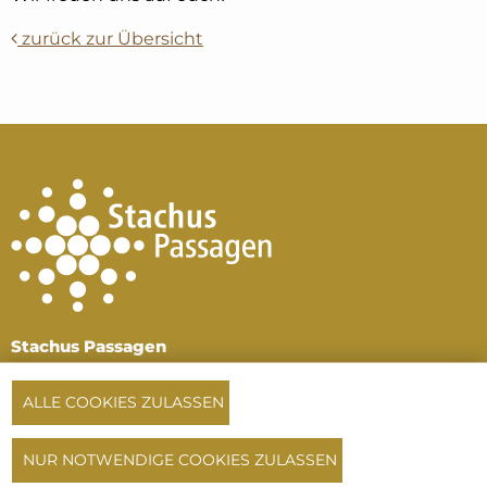
zurück zur Übersicht
Stachus Passagen
Karlsplatz, 1. und 2.
Untergeschoss
ALLE COOKIES ZULASSEN
80335 München
Tel:
+49 89 516 196 64
NUR NOTWENDIGE COOKIES ZULASSEN
oder
+49 172 720 33 14