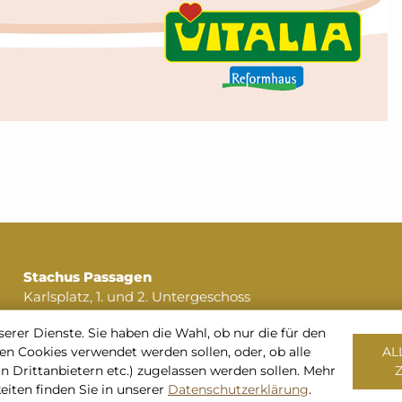
Stachus Passagen
Karlsplatz, 1. und 2. Untergeschoss
80335 München
serer Dienste. Sie haben die Wahl, ob nur die für den
Tel:
+49 89 516 196 64
en Cookies verwendet werden sollen, oder, ob alle
AL
oder
+49 172 720 33 14
von Drittanbietern etc.) zugelassen werden sollen. Mehr
info@stachuspassagen.de
eiten finden Sie in unserer
Datenschutzerklärung
.